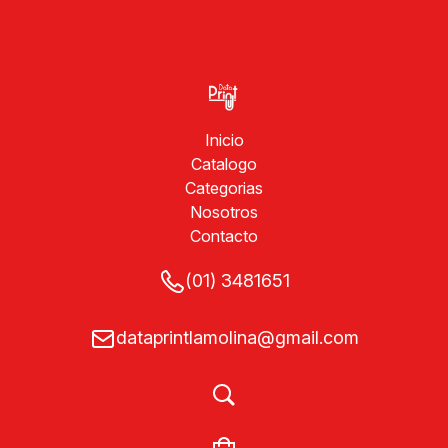
Inicio
Catalogo
Categorias
Nosotros
Contacto
(01) 3481651
dataprintlamolina@gmail.com