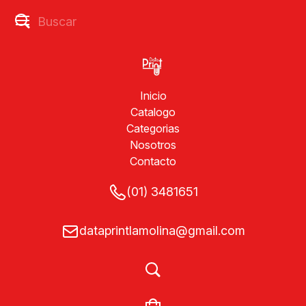
Inicio
Catalogo
Categorias
Nosotros
Contacto
(01) 3481651
dataprintlamolina@gmail.com