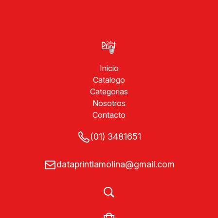
Inicio
Catalogo
Categorias
Nosotros
Contacto
(01) 3481651
dataprintlamolina@gmail.com