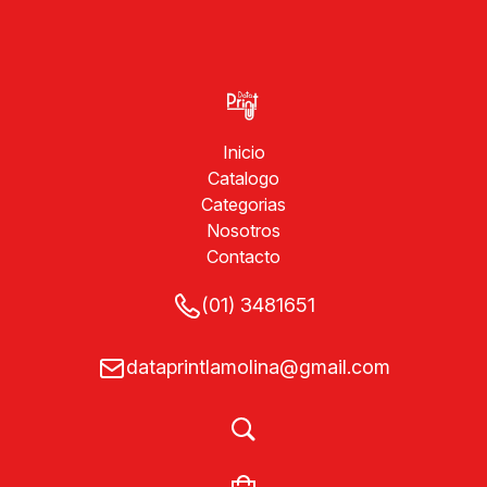
Inicio
Catalogo
Categorias
Nosotros
Contacto
(01) 3481651
dataprintlamolina@gmail.com