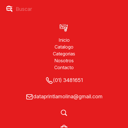
Inicio
Catalogo
Categorias
Nosotros
Contacto
(01) 3481651
dataprintlamolina@gmail.com