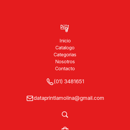
Inicio
Catalogo
Categorias
Nosotros
Contacto
(01) 3481651
dataprintlamolina@gmail.com