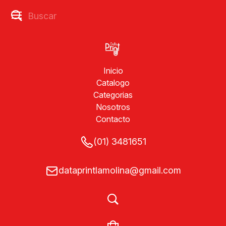
Inicio
Catalogo
Categorias
Nosotros
Contacto
(01) 3481651
dataprintlamolina@gmail.com