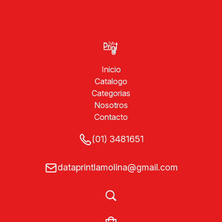
Inicio
Catalogo
Categorias
Nosotros
Contacto
(01) 3481651
dataprintlamolina@gmail.com