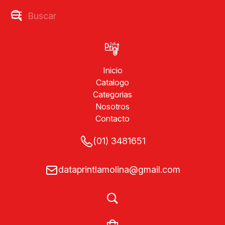
Inicio
Catalogo
Categorias
Nosotros
Contacto
(01) 3481651
dataprintlamolina@gmail.com