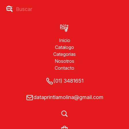
Inicio
Catalogo
Categorias
Nosotros
Contacto
(01) 3481651
dataprintlamolina@gmail.com