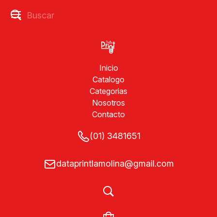
Inicio
Catalogo
Categorias
Nosotros
Contacto
(01) 3481651
dataprintlamolina@gmail.com