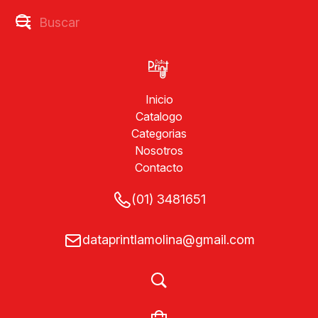
Inicio
Catalogo
Categorias
Nosotros
Contacto
(01) 3481651
dataprintlamolina@gmail.com