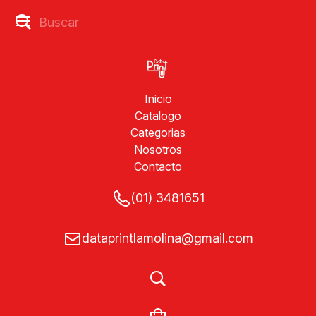
Inicio
Catalogo
Categorias
Nosotros
Contacto
(01) 3481651
dataprintlamolina@gmail.com