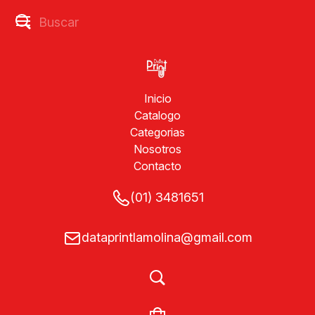
Inicio
Catalogo
Categorias
Nosotros
Contacto
(01) 3481651
dataprintlamolina@gmail.com