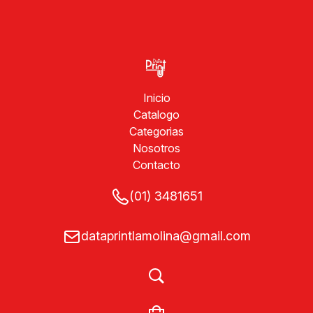
Inicio
Catalogo
Categorias
Nosotros
Contacto
(01) 3481651
dataprintlamolina@gmail.com