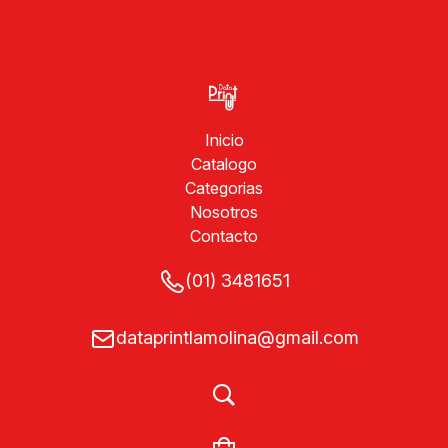
Inicio
Catalogo
Categorias
Nosotros
Contacto
(01) 3481651
dataprintlamolina@gmail.com