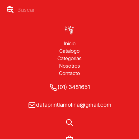
Inicio
Catalogo
Categorias
Nosotros
Contacto
(01) 3481651
dataprintlamolina@gmail.com