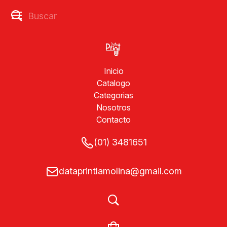
Inicio
Catalogo
Categorias
Nosotros
Contacto
(01) 3481651
dataprintlamolina@gmail.com