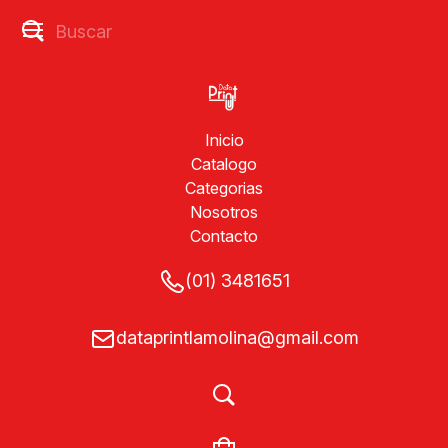
Inicio
Catalogo
Categorias
Nosotros
Contacto
(01) 3481651
dataprintlamolina@gmail.com