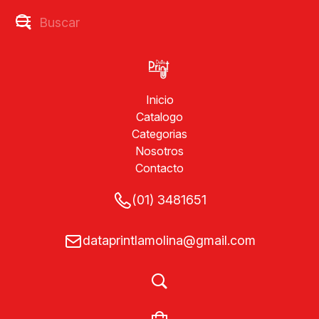
Inicio
Catalogo
Categorias
Nosotros
Contacto
(01) 3481651
dataprintlamolina@gmail.com