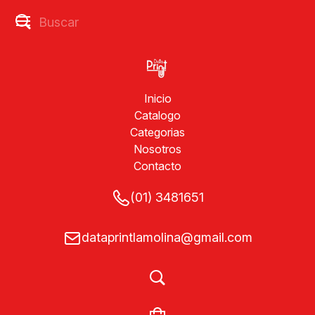
Inicio
Catalogo
Categorias
Nosotros
Contacto
(01) 3481651
dataprintlamolina@gmail.com