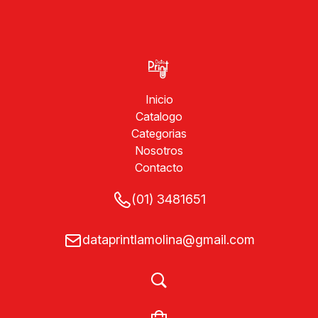
Inicio
Catalogo
Categorias
Nosotros
Contacto
(01) 3481651
dataprintlamolina@gmail.com