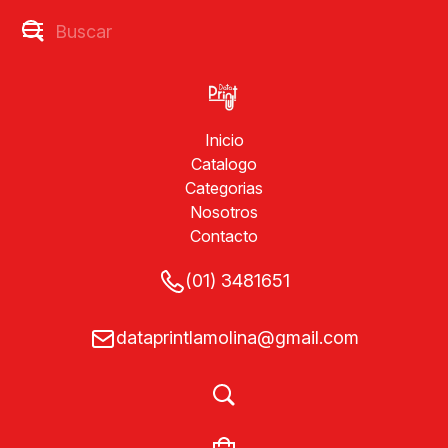
Inicio
Catalogo
Categorias
Nosotros
Contacto
(01) 3481651
dataprintlamolina@gmail.com