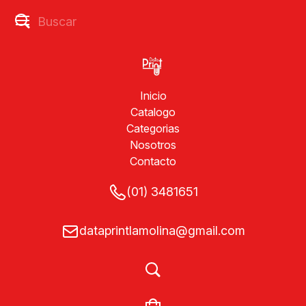
Inicio
Catalogo
Categorias
Nosotros
Contacto
(01) 3481651
dataprintlamolina@gmail.com