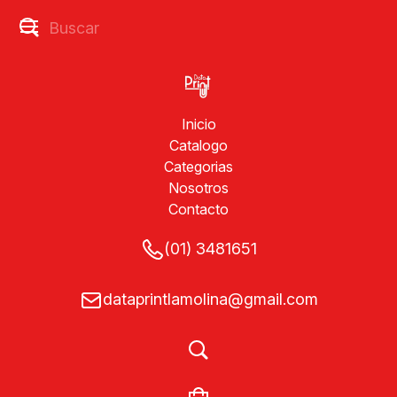
Inicio
Catalogo
Categorias
Nosotros
Contacto
(01) 3481651
dataprintlamolina@gmail.com