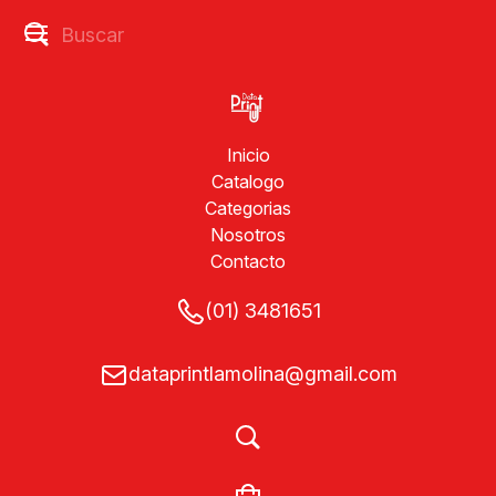
Inicio
Catalogo
Categorias
Nosotros
Contacto
(01) 3481651
dataprintlamolina@gmail.com