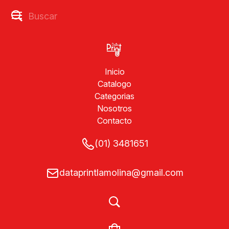
Inicio
Catalogo
Categorias
Nosotros
Contacto
(01) 3481651
dataprintlamolina@gmail.com