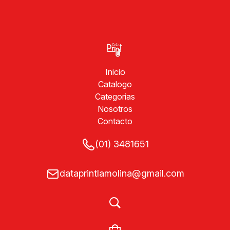
Inicio
Catalogo
Categorias
Nosotros
Contacto
(01) 3481651
dataprintlamolina@gmail.com