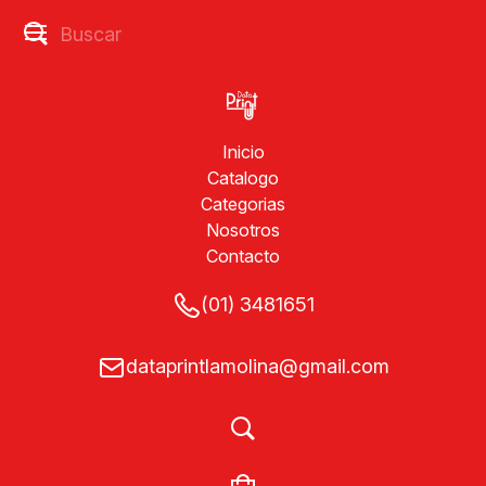
Inicio
Catalogo
Categorias
Nosotros
Contacto
(01) 3481651
dataprintlamolina@gmail.com