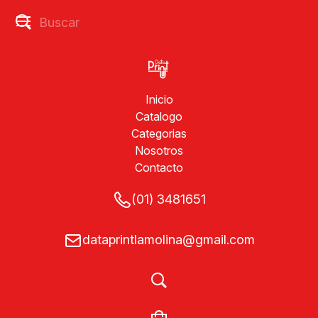
Inicio
Catalogo
Categorias
Nosotros
Contacto
(01) 3481651
dataprintlamolina@gmail.com