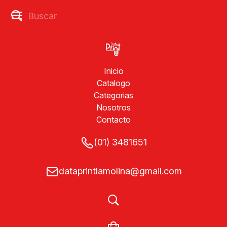
Inicio
Catalogo
Categorias
Nosotros
Contacto
(01) 3481651
dataprintlamolina@gmail.com