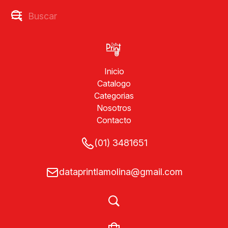
Inicio
Catalogo
Categorias
Nosotros
Contacto
(01) 3481651
dataprintlamolina@gmail.com