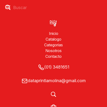
Inicio
Catalogo
Categorias
Nosotros
Contacto
(01) 3481651
dataprintlamolina@gmail.com