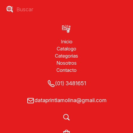
Inicio
Catalogo
Categorias
Nosotros
Contacto
(01) 3481651
dataprintlamolina@gmail.com