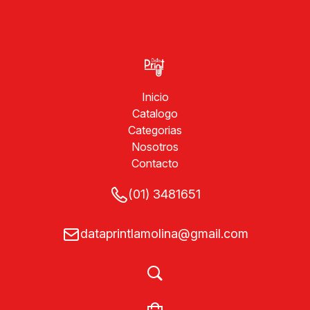
Inicio
Catalogo
Categorias
Nosotros
Contacto
(01) 3481651
dataprintlamolina@gmail.com