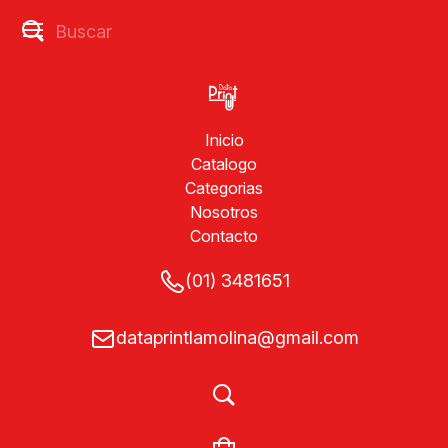
Inicio
Catalogo
Categorias
Nosotros
Contacto
(01) 3481651
dataprintlamolina@gmail.com