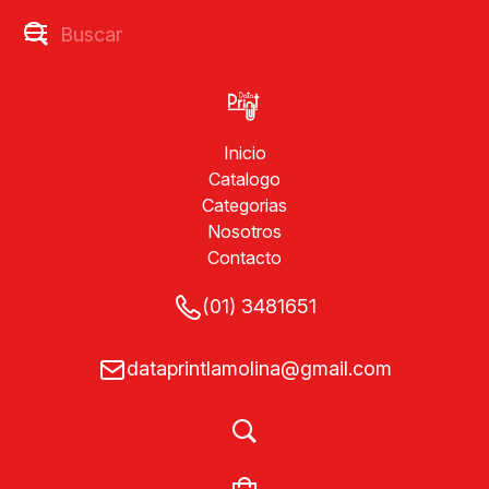
Inicio
Catalogo
Categorias
Nosotros
Contacto
(01) 3481651
dataprintlamolina@gmail.com