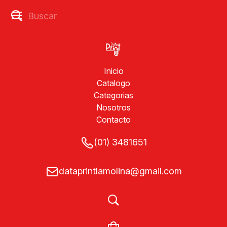
Inicio
Catalogo
Categorias
Nosotros
Contacto
(01) 3481651
dataprintlamolina@gmail.com