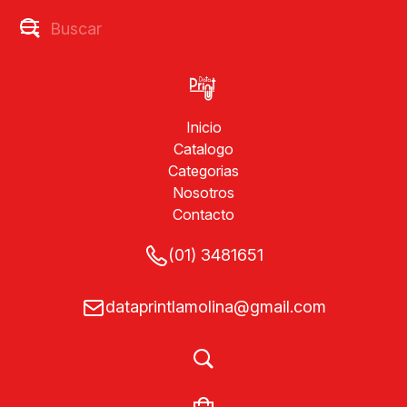
Inicio
Catalogo
Categorias
Nosotros
Contacto
(01) 3481651
dataprintlamolina@gmail.com