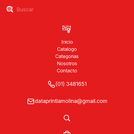
Inicio
Catalogo
Categorias
Nosotros
Contacto
(01) 3481651
dataprintlamolina@gmail.com