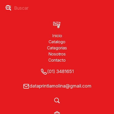
Inicio
Catalogo
Categorias
Nosotros
Contacto
(01) 3481651
dataprintlamolina@gmail.com