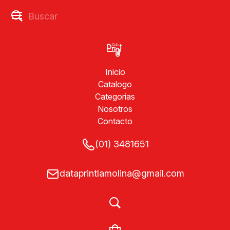
Inicio
Catalogo
Categorias
Nosotros
Contacto
(01) 3481651
dataprintlamolina@gmail.com