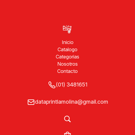
Inicio
Catalogo
Categorias
Nosotros
Contacto
(01) 3481651
dataprintlamolina@gmail.com