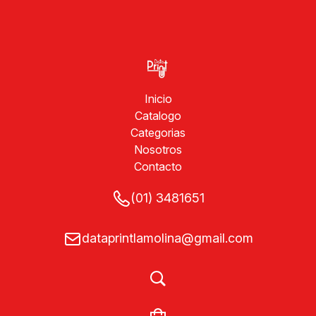
Inicio
Catalogo
Categorias
Nosotros
Contacto
(01) 3481651
dataprintlamolina@gmail.com