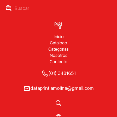
Inicio
Catalogo
Categorias
Nosotros
Contacto
(01) 3481651
dataprintlamolina@gmail.com