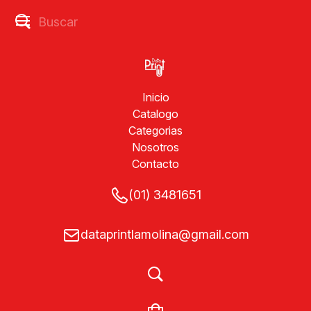
Inicio
Catalogo
Categorias
Nosotros
Contacto
(01) 3481651
dataprintlamolina@gmail.com