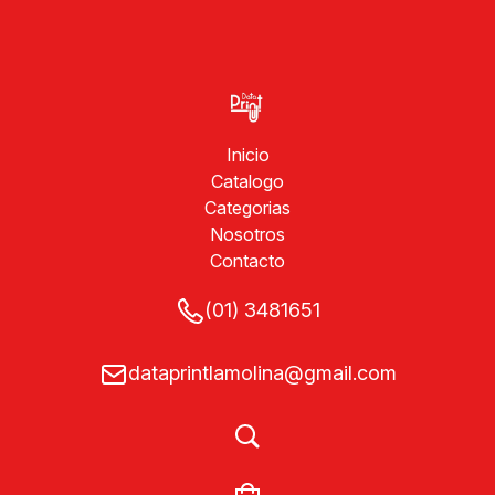
Inicio
Catalogo
Categorias
Nosotros
Contacto
(01) 3481651
dataprintlamolina@gmail.com