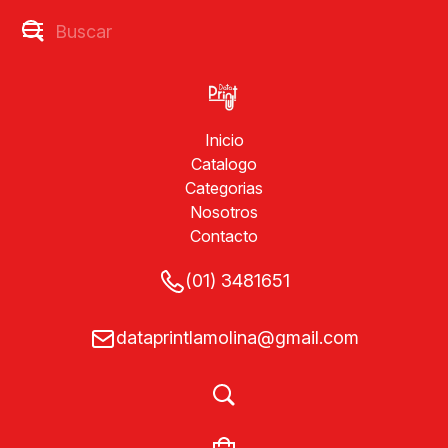
Inicio
Catalogo
Categorias
Nosotros
Contacto
(01) 3481651
dataprintlamolina@gmail.com