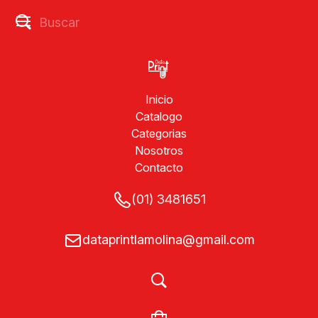
Inicio
Catalogo
Categorias
Nosotros
Contacto
(01) 3481651
dataprintlamolina@gmail.com