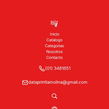
Inicio
Catalogo
Categorias
Nosotros
Contacto
(01) 3481651
dataprintlamolina@gmail.com